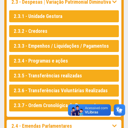
2.3 - Despesas | Variação Patrimonial Diminutiva
2.3.1 - Unidade Gestora
2.3.2 - Credores
2.3.3 - Empenhos / Liquidações / Pagamentos
2.3.4 - Programas e ações
2.3.5 - Transferências realizadas
2.3.6 - Transferências Voluntárias Realizadas
2.3.7 - Ordem Cronológica de Pagamentos
2.4 - Emendas Parlamentares