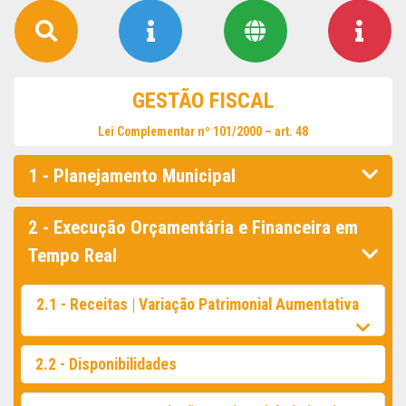
GESTÃO FISCAL
Lei Complementar nº 101/2000 – art. 48
1 - Planejamento Municipal
2 - Execução Orçamentária e Financeira em
Tempo Real
2.1 - Receitas | Variação Patrimonial Aumentativa
2.2 - Disponibilidades